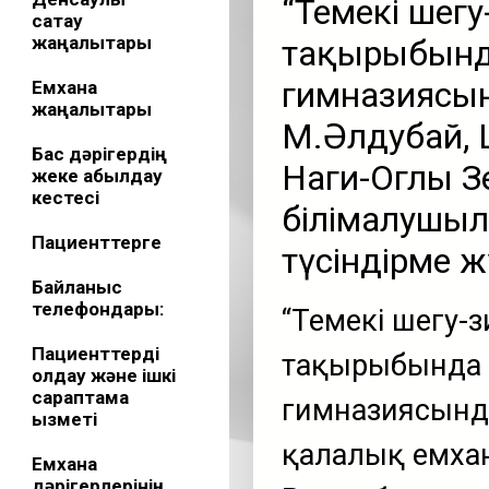
“Темекі шегу-
сақтау
жаңалықтары
тақырыбынд
гимназиясын
Емхана
жаңалықтары
М.Әлдубай,
Бас дәрігердің
Наги-Оглы 
жеке қабылдау
кестесі
білімалушыл
Пациенттерге
түсіндірме 
Байланыс
телефондары:
“Темекі шегу-з
Пациенттерді
тақырыбында 
қолдау және ішкі
сараптама
гимназиясында
қызметі
қалалық емха
Емхана
дәрігерлерінің