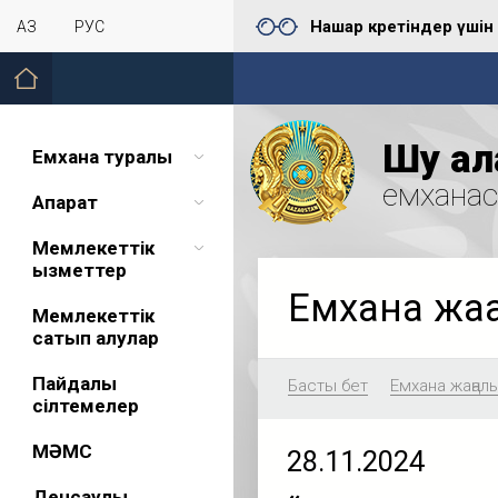
Нашар көретіндер үшін
ҚАЗ
РУС
Шу қал
Емхана туралы
емхана
Ақпарат
Мемлекеттік
қызметтер
Емхана жа
Мемлекеттік
сатып алулар
Пайдалы
Басты бет
Емхана жаңал
сілтемелер
МӘМС
28.11.2024
Денсаулық