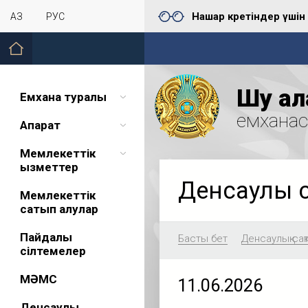
Нашар көретіндер үшін
ҚАЗ
РУС
Шу қал
Емхана туралы
емхана
Ақпарат
Мемлекеттік
қызметтер
Денсаулық 
Мемлекеттік
сатып алулар
Пайдалы
Басты бет
Денсаулық сақ
сілтемелер
МӘМС
11.06.2026
Денсаулық