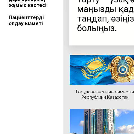
жұмыс кестесі
маңызды қада
таңдап, өзің
Пациенттерді
қолдау қызметі
болыңыз.
Государственные символы
Республики Казахстан