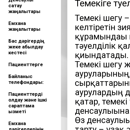
Темекіге тәу
сақтау
жаңалықтары
Темекі шегу –
Емхана
келтіретін зи
жаңалықтары
құрамындағы 
Бас дәрігердің
тәуелділік қ
жеке қабылдау
кестесі
қиындатады.
Темекі шегу 
Пациенттерге
ауруларының,
Байланыс
сырқаттарыны
телефондары:
аурулардың д
Пациенттерді
қатар, темекі
қолдау және ішкі
сараптама
денсаулығына 
қызметі
Өз денсаулығ
Емхана
тарту – ұзақ 
дәрігерлерінің