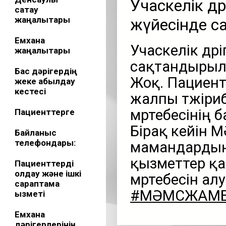
Учаскелік дә
сақтау
жаңалықтары
жүйесінде с
Емхана
Учаскелік дәр
жаңалықтары
сақтандырыл
Бас дәрігердің
Жоқ. Пациент
жеке қабылдау
кестесі
жалпы тәжіриб
мәртебесінің
Пациенттерге
Бірақ кейін 
Байланыс
телефондары:
мамандардың
қызметтер қа
Пациенттерді
қолдау және ішкі
мәртебесін алу
сараптама
#МӘМСЖАМ
қызметі
Емхана
дәрігерлерінің