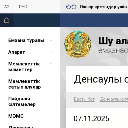
Нашар көретіндер үшін
ҚАЗ
РУС
Шу қал
Емхана туралы
емхана
Ақпарат
Мемлекеттік
қызметтер
Денсаулық 
Мемлекеттік
сатып алулар
Пайдалы
Басты бет
Денсаулық сақ
сілтемелер
МӘМС
07.11.2025
Денсаулық