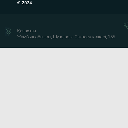
© 2024
Қазақстан
Жамбыл облысы, Шу қаласы, Сатпаев көшесі, 155