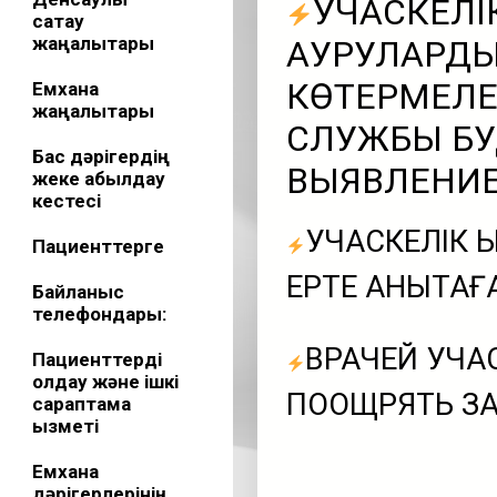
УЧАСКЕЛІК
сақтау
жаңалықтары
АУРУЛАРДЫ
КӨТЕРМЕЛЕ
Емхана
жаңалықтары
СЛУЖБЫ БУ
Бас дәрігердің
ВЫЯВЛЕНИЕ
жеке қабылдау
кестесі
УЧАСКЕЛІК Қ
Пациенттерге
ЕРТЕ АНЫҚТА
Байланыс
телефондары:
ВРАЧЕЙ УЧА
Пациенттерді
қолдау және ішкі
ПООЩРЯТЬ ЗА
сараптама
қызметі
Емхана
дәрігерлерінің