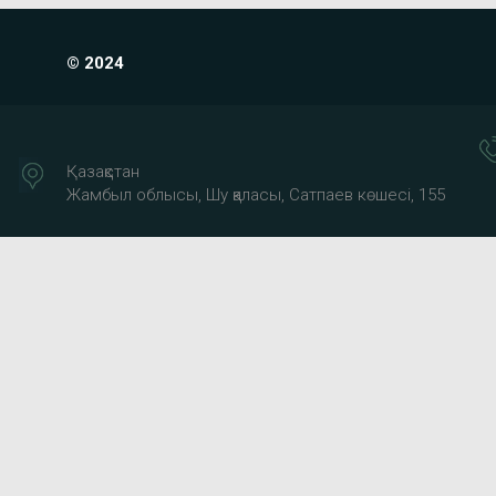
© 2024
Қазақстан
Жамбыл облысы, Шу қаласы, Сатпаев көшесі, 155