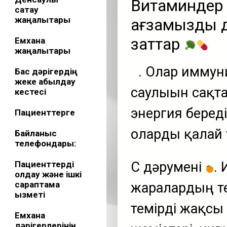
Витаминдер 
сақтау
жаңалықтары
ағзамыздың д
заттар
Емхана
жаңалықтары
. Олар иммуни
Бас дәрігердің
жеке қабылдау
саулығын сақт
кестесі
энергия беред
Пациенттерге
оларды қалай 
Байланыс
телефондары:
Пациенттерді
С дәрумені
.
қолдау және ішкі
сараптама
жаралардың т
қызметі
темірді жақсы 
Емхана
дәрігерлерінің