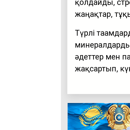
қолдайды, стре
жаңғақтар, тұ
Түрлі тағамда
минералдарды 
әдеттер мен па
жақсартып, күн