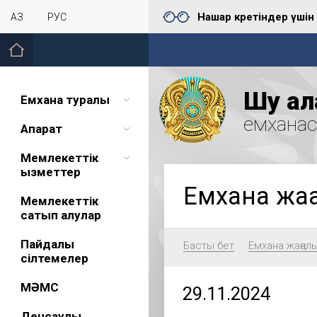
Нашар көретіндер үшін
ҚАЗ
РУС
Шу қал
Емхана туралы
емхана
Ақпарат
Мемлекеттік
қызметтер
Емхана жа
Мемлекеттік
сатып алулар
Пайдалы
Басты бет
Емхана жаңал
сілтемелер
МӘМС
29.11.2024
Денсаулық