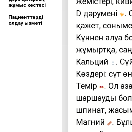
жемістері, кив
жұмыс кестесі
D дәрумені
.
Пациенттерді
қолдау қызметі
қажет, сонымен
Күннен алуға 
жұмыртқа, саң
Кальций
. Сү
Көздері: сүт ө
Темір
. Ол ағ
шаршауды болд
шпинат, жасым
Магний
. Бұ