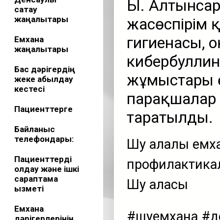
Ы. Алтынсар
сақтау
жаңалықтары
жасөспірім 
гигиенасы, 
Емхана
жаңалықтары
кибербуллинг
Бас дәрігердің
жұмыстары ө
жеке қабылдау
кестесі
парақшалар 
Пациенттерге
таратылды.
Байланыс
телефондары:
Шу қалалық ем
Пациенттерді
профилактикал
қолдау және ішкі
сараптама
Шу қаласы
қызметі
Емхана
#шуемхана #де
дәрігерлерінің