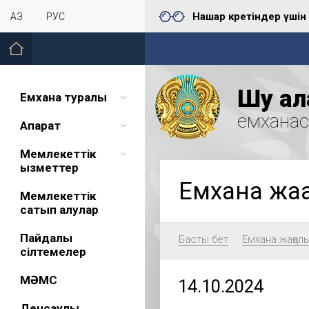
Нашар көретіндер үшін
ҚАЗ
РУС
Шу қал
Емхана туралы
емхана
Ақпарат
Мемлекеттік
қызметтер
Емхана жа
Мемлекеттік
сатып алулар
Пайдалы
Басты бет
Емхана жаңал
сілтемелер
МӘМС
14.10.2024
Денсаулық