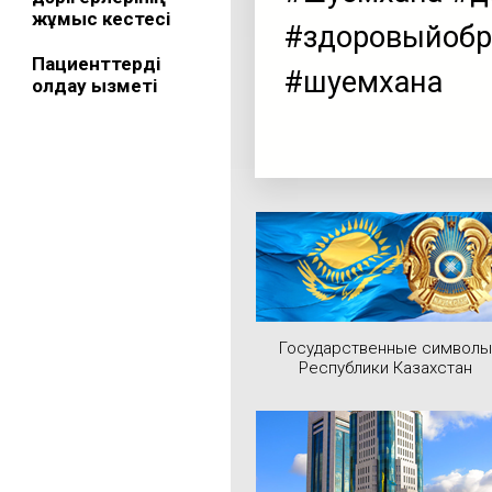
жұмыс кестесі
#здоровыйобр
Пациенттерді
#шуемхана
қолдау қызметі
Государственные символы
Республики Казахстан