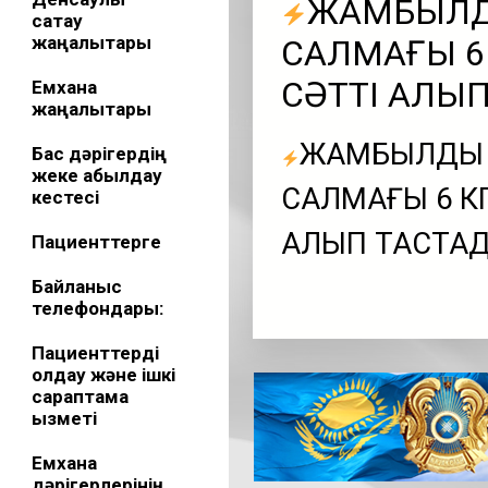
ЖАМБЫЛДЫ
сақтау
жаңалықтары
САЛМАҒЫ 6 
СӘТТІ АЛЫ
Емхана
жаңалықтары
ЖАМБЫЛДЫҚ
Бас дәрігердің
жеке қабылдау
САЛМАҒЫ 6 КГ
кестесі
АЛЫП ТАСТА
Пациенттерге
Байланыс
телефондары:
Пациенттерді
қолдау және ішкі
сараптама
қызметі
Емхана
дәрігерлерінің