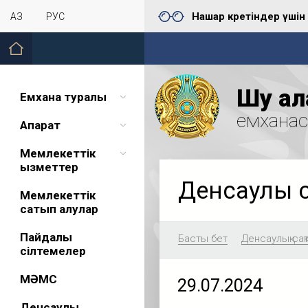
Нашар көретіндер үшін
ҚАЗ
РУС
Шу қал
Емхана туралы
емхана
Ақпарат
Мемлекеттік
қызметтер
Денсаулық 
Мемлекеттік
сатып алулар
Пайдалы
Басты бет
Денсаулық сақ
сілтемелер
МӘМС
29.07.2024
Денсаулық