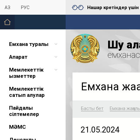
Нашар көретіндер үшін
ҚАЗ
РУС
Шу қал
Емхана туралы
емхана
Ақпарат
Мемлекеттік
қызметтер
Емхана жа
Мемлекеттік
сатып алулар
Пайдалы
Басты бет
Емхана жаңал
сілтемелер
МӘМС
21.05.2024
Денсаулық