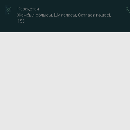
Қазақстан
Жамбыл облысы, Шу қаласы, Сатпаев көшесі,
155