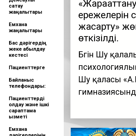
«Жарақаттану
сақтау
жаңалықтары
ережелерін с
жақсарту» жө
Емхана
жаңалықтары
өткізілді.
Бас дәрігердің
жеке қабылдау
Бүгін Шу қала
кестесі
психологиялық
Пациенттерге
Шу қаласы «А
Байланыс
телефондары:
гимназиясын
Пациенттерді
қолдау және ішкі
сараптама
қызметі
Емхана
дәрігерлерінің