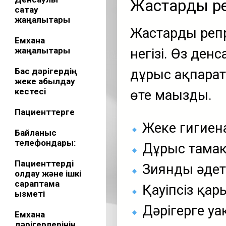
Жастардың р
сақтау
жаңалықтары
Жастардың реп
Емхана
жаңалықтары
негізі. Өз ден
Бас дәрігердің
дұрыс ақпарат 
жеке қабылдау
кестесі
өте маңызды.
Пациенттерге
Жеке гигиен
Байланыс
телефондары:
Дұрыс тамақ
Пациенттерді
Зиянды әдет
қолдау және ішкі
сараптама
Қауіпсіз қар
қызметі
Дәрігерге у
Емхана
дәрігерлерінің