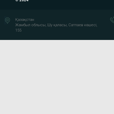
© 2024
Қазақстан
Жамбыл облысы, Шу қаласы, Сатпаев көшесі,
155