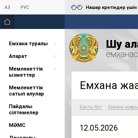
Нашар көретіндер үшін
ҚАЗ
РУС
Шу қал
Емхана туралы
емхана
Ақпарат
Мемлекеттік
қызметтер
Емхана жа
Мемлекеттік
сатып алулар
Пайдалы
Басты бет
Емхана жаңал
сілтемелер
МӘМС
12.05.2026
Денсаулық