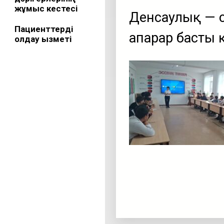
жұмыс кестесі
Денсаулық — с
Пациенттерді
апарар басты
қолдау қызметі