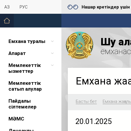
Нашар көретіндер үшін
ҚАЗ
РУС
Шу қал
Емхана туралы
емхана
Ақпарат
Мемлекеттік
қызметтер
Емхана жа
Мемлекеттік
сатып алулар
Пайдалы
Басты бет
Емхана жаңал
сілтемелер
МӘМС
20.01.2025
Денсаулық