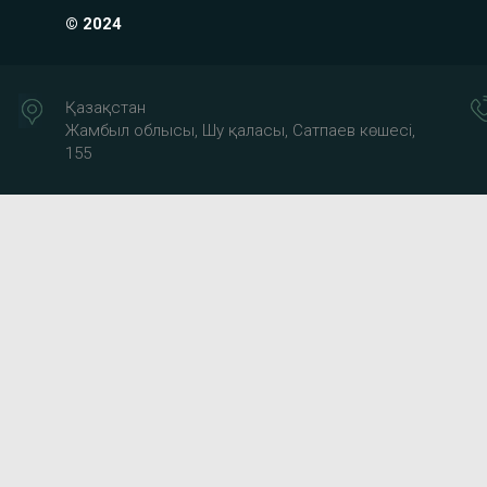
© 2024
Қазақстан
Жамбыл облысы, Шу қаласы, Сатпаев көшесі,
155