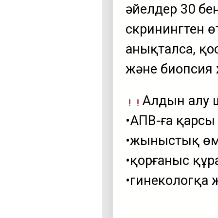
әйелдер 30 бе
скринингтен өт
анықталса, қо
және биопсия
Алдын алу 
​•АПВ-ға қарсы 
​•жыныстық өмі
​•қорғаныс құ
​•гинекологқа 