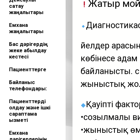
Жатыр мойны
сақтау
жаңалықтары
Диагностика
Емхана
жаңалықтары
Әйелдер арасын
Бас дәрігердің
жеке қабылдау
кестесі
көбінесе адам
Пациенттерге
байланысты. Әс
Байланыс
жыныстық жол
телефондары:
Пациенттерді
Қауіпті факто
қолдау және ішкі
сараптама
​•созылмалы в
қызметі
​•жыныстық өмі
Емхана
дәрігерлерінің