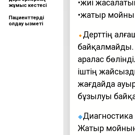
​•жиі жасалаты
жұмыс кестесі
​•жатыр мойн
Пациенттерді
қолдау қызметі
Дерттің алға
байқалмайды. 
аралас бөлінд
іштің жайсызд
жағдайда ауыр
бұзылуы байқ
Диагностика ә
Жатыр мойныны