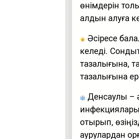
өнімдерін толы
алдын алуға к
Әсіресе бала
келеді. Сонды
тазалығына, т
тазалығына ере
Денсаулық – 
инфекциялары
отырып, өзіңі
аурулардан қор