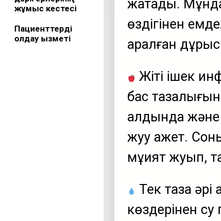
жатады. Мұнда
жұмыс кестесі
өздігінен емде
Пациенттерді
қолдау қызметі
қаралған дұрыс
Жіті ішек и
бас тазалығын 
алдында және 
жуу қажет. Сон
мұқият жуып, т
Тек таза әрі 
көздерінен су 