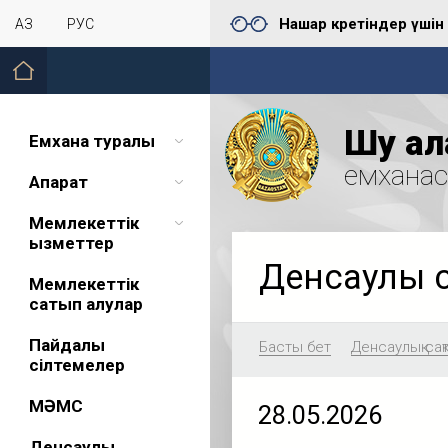
Нашар көретіндер үшін
ҚАЗ
РУС
Шу қал
Емхана туралы
емхана
Ақпарат
Мемлекеттік
қызметтер
Денсаулық 
Мемлекеттік
сатып алулар
Пайдалы
Басты бет
Денсаулық сақ
сілтемелер
МӘМС
28.05.2026
Денсаулық