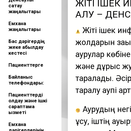
ЖІТІ ІШЕК
сақтау
жаңалықтары
АЛУ – ДЕНС
Емхана
Жіті ішек ин
жаңалықтары
жолдарын зақы
Бас дәрігердің
жеке қабылдау
аурулар көбіне 
кестесі
және дұрыс жу
Пациенттерге
таралады. Әсі
Байланыс
телефондары:
таралу қаупі ар
Пациенттерді
қолдау және ішкі
сараптама
Аурудың негіз
қызметі
құсу, іштің ауы
Емхана
дәрігерлерінің