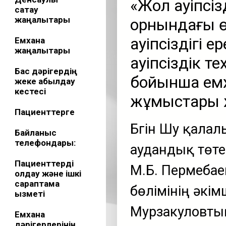
«Жол қауіпсі
сақтау
жаңалықтары
орнындағы өр
қауіпсіздігі
Емхана
жаңалықтары
қауіпсіздік т
Бас дәрігердің
бойынша емх
жеке қабылдау
кестесі
жұмыстары ж
Пациенттерге
Бүгін Шу қала
Байланыс
телефондары:
аудандық төте
Пациенттерді
М.Б. Пермебае
қолдау және ішкі
сараптама
бөлімінің әкім
қызметі
Мурзакуловты
Емхана
дәрігерлерінің