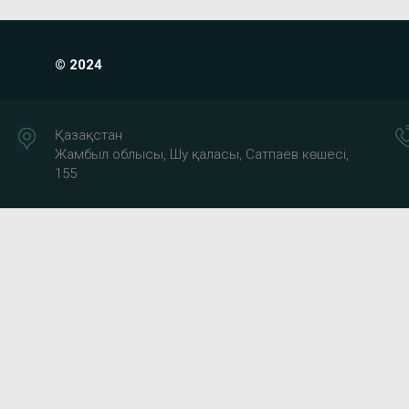
© 2024
Қазақстан
Жамбыл облысы, Шу қаласы, Сатпаев көшесі,
155