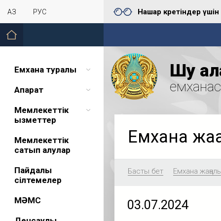
Нашар көретіндер үшін
ҚАЗ
РУС
Шу қал
Емхана туралы
емхана
Ақпарат
Мемлекеттік
қызметтер
Емхана жа
Мемлекеттік
сатып алулар
Пайдалы
Басты бет
Емхана жаңал
сілтемелер
МӘМС
03.07.2024
Денсаулық