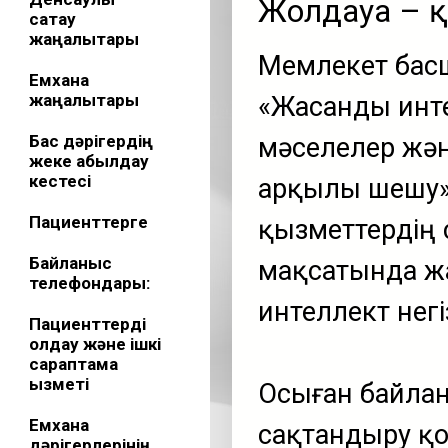
Жолдауға – 
сақтау
жаңалықтары
Мемлекет басш
Емхана
жаңалықтары
«Жасанды интел
Бас дәрігердің
мәселелер жән
жеке қабылдау
кестесі
арқылы шешу»
Пациенттерге
қызметтердің 
Байланыс
мақсатында ж
телефондары:
интеллект нег
Пациенттерді
қолдау және ішкі
сараптама
қызметі
Осыған байла
Емхана
сақтандыру қ
дәрігерлерінің