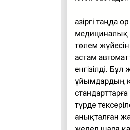
Қазіргі таңда 
медициналық 
төлем жүйесін
астам автомат
енгізілді. Бұ
ұйымдардың к
стандарттарға
түрде тексеріл
анықталған жағ
жедел шара қа