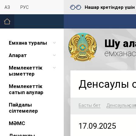
Нашар көретіндер үшін
ҚАЗ
РУС
Шу қал
Емхана туралы
емхана
Ақпарат
Мемлекеттік
қызметтер
Денсаулық 
Мемлекеттік
сатып алулар
Пайдалы
Басты бет
Денсаулық сақ
сілтемелер
МӘМС
17.09.2025
Денсаулық