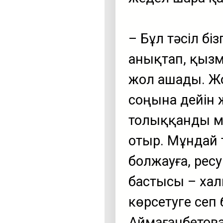
– Бұл тәсіл б
анықтап, қыз
жол ашады. Ж
соңына дейін 
толыққанды мо
отыр. Мұндай 
болжауға, рес
бастысы – ха
көрсетуге сеп 
Аймағанбетова