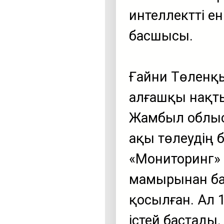
интеллектті ен
басшысы.
Ғайни Төленқ
алғашқы нақты
Жамбыл облыс
ақы төлеудің б
«Мониторинг» 
мамырынан ба
қосылған. Ал 
істей бастады.