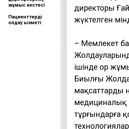
жұмыс кестесі
директоры Ғай
Пациенттерді
жүктелген мін
қолдау қызметі
– Мемлекет б
Жолдауларынд
ішінде Қор жұм
Биылғы Жолдау
мақсаттарды н
медициналық 
тұрғындарға қ
технологиялар