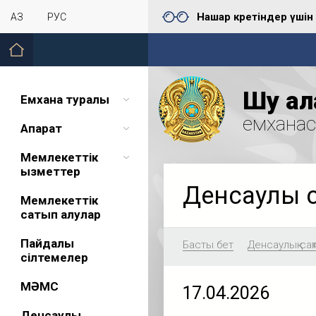
Нашар көретіндер үшін
ҚАЗ
РУС
Шу қал
Емхана туралы
емхана
Ақпарат
Мемлекеттік
қызметтер
Денсаулық 
Мемлекеттік
сатып алулар
Пайдалы
Басты бет
Денсаулық сақ
сілтемелер
МӘМС
17.04.2026
Денсаулық