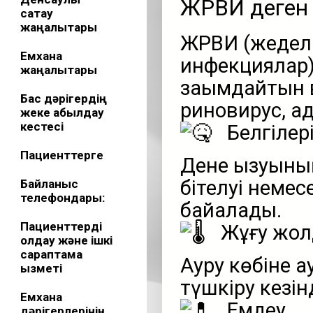
ЖРВИ деген 
сақтау
жаңалықтары
ЖРВИ (жедел 
Емхана
инфекциялар
жаңалықтары
зақымдайтын 
Бас дәрігердің
риновирус, а
жеке қабылдау
кестесі
Белгілер
Пациенттерге
Дене қызуыны
бітелуі немес
Байланыс
телефондары:
байқалады.
Пациенттерді
Жұғу жо
қолдау және ішкі
сараптама
Ауру көбіне 
қызметі
түшкіру кезін
Емхана
Емдеу
дәрігерлерінің