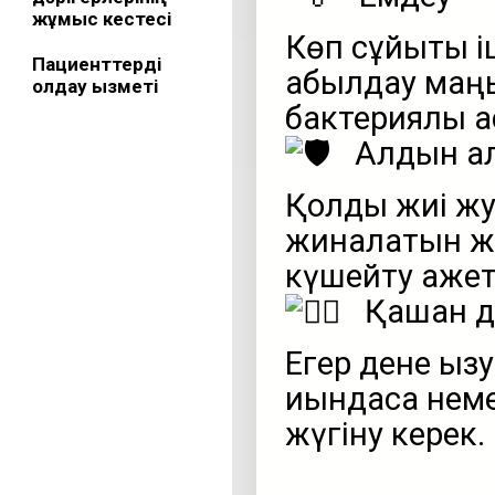
жұмыс кестесі
Көп сұйықтық 
Пациенттерді
қабылдау маң
қолдау қызметі
бактериялық а
Алдын а
Қолды жиі жу
жиналатын же
күшейту қажет
Қашан дә
Егер дене қызу
қиындаса нем
жүгіну керек.