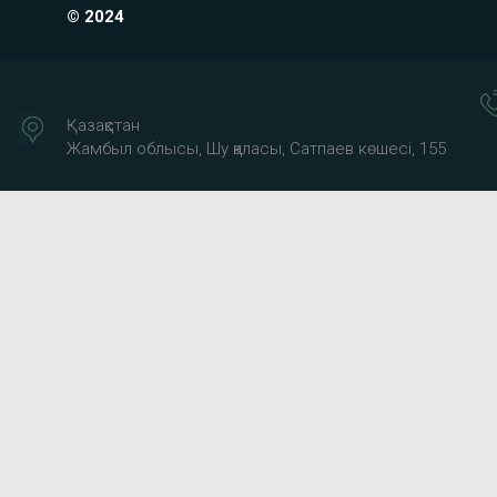
© 2024
Қазақстан
Жамбыл облысы, Шу қаласы, Сатпаев көшесі, 155