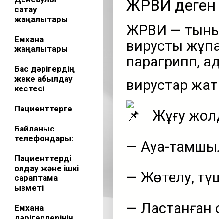
ЖРВИ деген 
сақтау
жаңалықтары
ЖРВИ — тыны
Емхана
вирустық жұқп
жаңалықтары
парагрипп, ад
Бас дәрігердің
жеке қабылдау
вирустар жа
кестесі
Пациенттерге
Жұғу жол
Байланыс
телефондары:
— Ауа-тамш
Пациенттерді
қолдау және ішкі
— Жөтелу, түш
сараптама
қызметі
— Ластанған 
Емхана
дәрігерлерінің