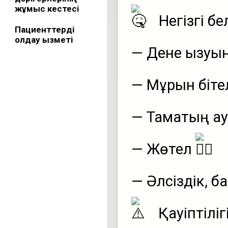
жұмыс кестесі
Негізгі бел
Пациенттерді
қолдау қызметі
— Дене қызуы
— Мұрын бітел
— Тамақтың 
— Жөтел
— Әлсіздік, б
Қауіптілігі