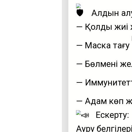
Алдын ал
— Қолды жиі
— Маска тағу
— Бөлмені ж
— Иммунитет
— Адам көп ж
Ескерту:
Ауру белгілер