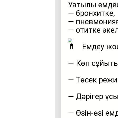
Уақтылы емде
— бронхитке,
— пневмонияғ
— отитке әке
Емдеу жо
— Көп сұйықты
— Төсек режи
— Дәрігер ұсы
— Өзін-өзі е