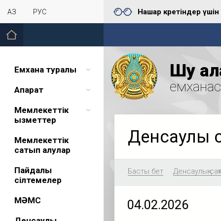
Нашар көретіндер үшін
ҚАЗ
РУС
Шу қал
Емхана туралы
емхана
Ақпарат
Мемлекеттік
қызметтер
Денсаулық 
Мемлекеттік
сатып алулар
Пайдалы
Басты бет
Денсаулық сақ
сілтемелер
МӘМС
04.02.2026
Денсаулық