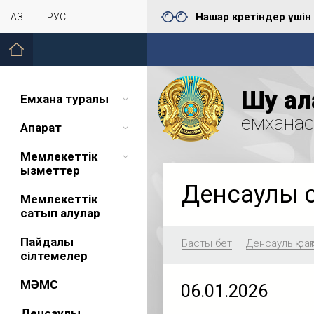
Нашар көретіндер үшін
ҚАЗ
РУС
Шу қал
Емхана туралы
емхана
Ақпарат
Мемлекеттік
қызметтер
Денсаулық 
Мемлекеттік
сатып алулар
Пайдалы
Басты бет
Денсаулық сақ
сілтемелер
МӘМС
06.01.2026
Денсаулық