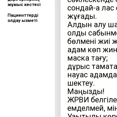
жұмыс кестесі
сондай-ақ лас
жұғады.
Пациенттерді
қолдау қызметі
Алдын алу ш
қолды сабынм
бөлмені жиі 
адам көп жи
маска тағу;
дұрыс тамақт
науқас адамд
шектеу.
Маңызды!
ЖРВИ белгілер
емделмей, мін
Уақытылы көр