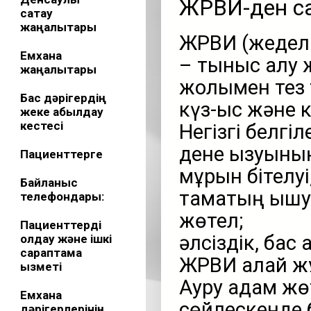
ЖРВИ-ден сақ
сақтау
жаңалықтары
ЖРВИ (жедел 
Емхана
– тыныс алу 
жаңалықтары
жолымен тез 
Бас дәрігердің
күз-қыс және 
жеке қабылдау
кестесі
Негізгі белгіле
дене қызуының
Пациенттерге
мұрын бітелуі,
Байланыс
тамақтың қыш
телефондары:
жөтел;
Пациенттерді
әлсіздік, бас
қолдау және ішкі
сараптама
ЖРВИ қалай ж
қызметі
Ауру адам жө
Емхана
сөйлескенде б
дәрігерлерінің