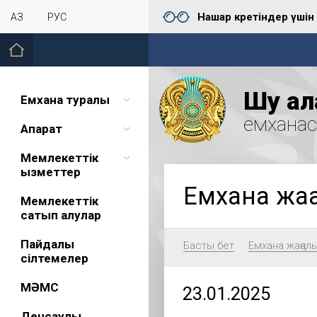
Нашар көретіндер үшін
ҚАЗ
РУС
Шу қал
Емхана туралы
емхана
Ақпарат
Мемлекеттік
қызметтер
Емхана жа
Мемлекеттік
сатып алулар
Пайдалы
Басты бет
Емхана жаңал
сілтемелер
МӘМС
23.01.2025
Денсаулық