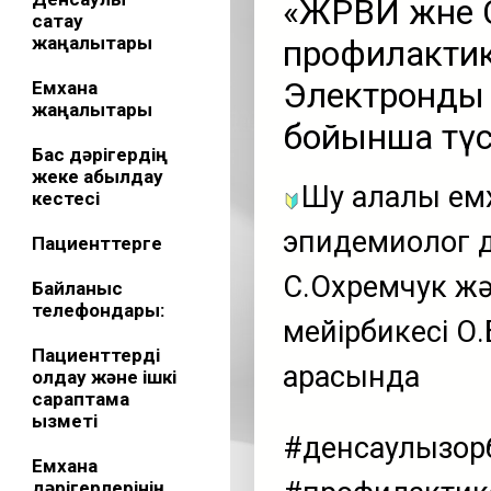
«ЖРВИ және 
сақтау
жаңалықтары
профилактик
Электронды 
Емхана
жаңалықтары
бойынша түс
Бас дәрігердің
жеке қабылдау
Шу қалалық е
кестесі
эпидемиолог д
Пациенттерге
С.Охремчук жә
Байланыс
телефондары:
мейірбикесі О
Пациенттерді
арасында
қолдау және ішкі
сараптама
қызметі
#денсаулықзо
Емхана
дәрігерлерінің