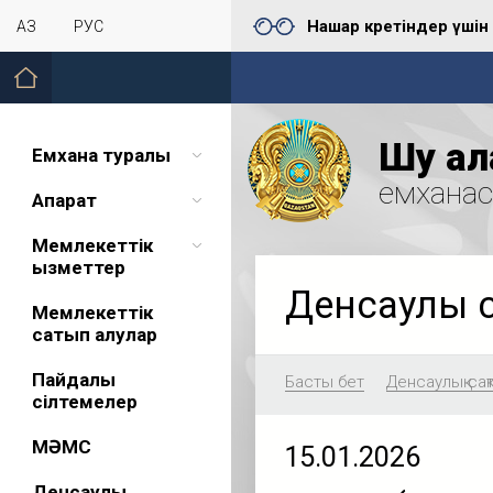
Нашар көретіндер үшін
ҚАЗ
РУС
Шу қал
Емхана туралы
емхана
Ақпарат
Мемлекеттік
қызметтер
Денсаулық 
Мемлекеттік
сатып алулар
Пайдалы
Басты бет
Денсаулық сақ
сілтемелер
МӘМС
15.01.2026
Денсаулық