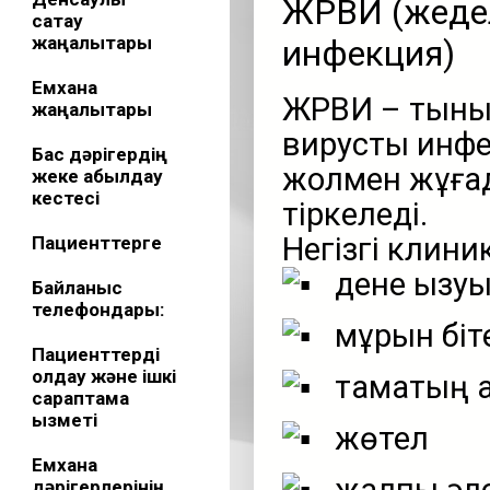
ЖРВИ (жедел
сақтау
жаңалықтары
инфекция)
Емхана
ЖРВИ – тыны
жаңалықтары
вирустық инф
Бас дәрігердің
жолмен жұғады
жеке қабылдау
кестесі
тіркеледі.
Негізгі клиник
Пациенттерге
дене қызу
Байланыс
телефондары:
мұрын біте
Пациенттерді
қолдау және ішкі
тамақтың 
сараптама
қызметі
жөтел
Емхана
дәрігерлерінің