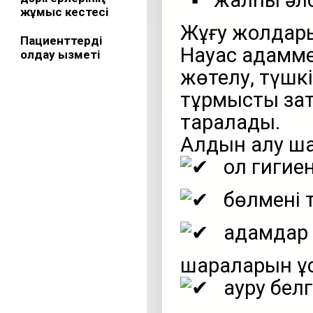
жалпы әлсі
жұмыс кестесі
Жұғу жолдар
Пациенттерді
Науқас адамме
қолдау қызметі
жөтелу, түшкі
тұрмыстық за
таралады.
Алдын алу ш
қол гигие
бөлмені 
адамдар 
шараларын ұ
ауру белг