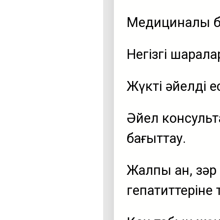
Медициналық бақ
Негізгі шарала
Жүкті әйелді е
Әйел консульт
бағыттау.
Жалпы қан, зәр
гепатиттеріне 