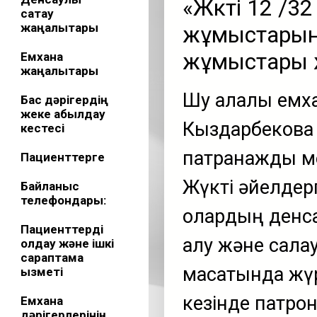
«Жүкті 12 /3
сақтау
жаңалықтары
жұмыстарын 
жұмыстары жү
Емхана
жаңалықтары
Шу қалалық ем
Бас дәрігердің
жеке қабылдау
Кыздарбекова 
кестесі
патранаждық м
Пациенттерге
Жүкті әйелдер
Байланыс
телефондары:
олардың денса
Пациенттерді
алу және салау
қолдау және ішкі
сараптама
мақсатында жүр
қызметі
кезінде патрон
Емхана
дәрігерлерінің