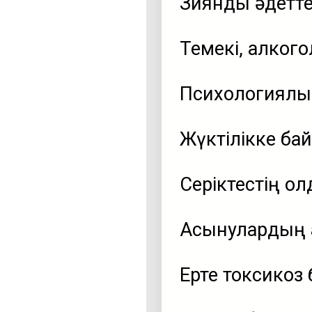
Зиянды әдетте
Темекі, алкогол
Психологиялық 
Жүктілікке бай
Серіктестің қо
Асқынулардың 
Ерте токсикоз 