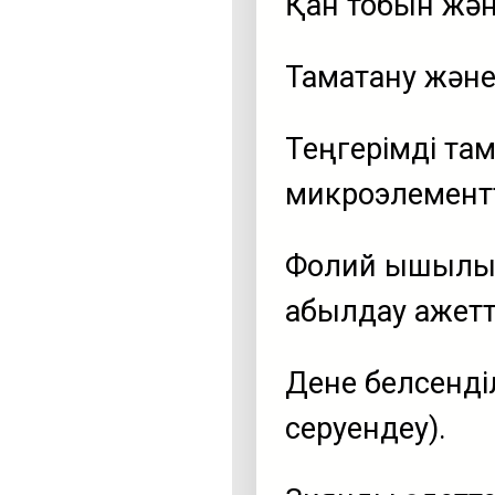
Қан тобын жән
Тамақтану және
Теңгерімді там
микроэлементт
Фолий қышқылы
қабылдау қажетті
Дене белсенділ
серуендеу).