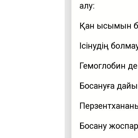
алу:
Қан қысымын б
Ісінудің болма
Гемоглобин дең
Босануға дайы
Перзентхананы
Босану жоспар