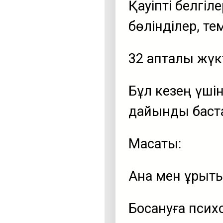
Қауіпті белгіле
бөлінділер, т
32 апталық жүк
Бұл кезең үші
дайындық баст
Мақсаты:
Ана мен ұрықт
Босануға псих