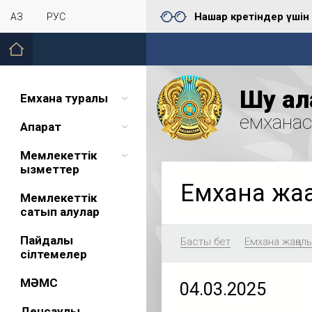
Нашар көретіндер үшін
ҚАЗ
РУС
Шу қал
Емхана туралы
емхана
Ақпарат
Мемлекеттік
қызметтер
Емхана жа
Мемлекеттік
сатып алулар
Пайдалы
Басты бет
Емхана жаңал
сілтемелер
МӘМС
04.03.2025
Денсаулық