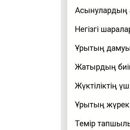
Асқынулардың 
Негізгі шарала
Ұрықтың дамуы
Жатырдың биік
Жүктіліктің үш
Ұрықтың жүрек
Темір тапшыл