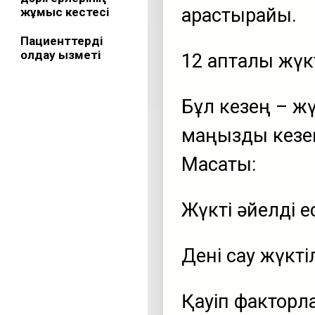
қарастырайық.
жұмыс кестесі
Пациенттерді
қолдау қызметі
12 апталық жүк
Бұл кезең – жүк
маңызды кезең
Мақсаты:
Жүкті әйелді е
Дені сау жүкті
Қауіп факторла