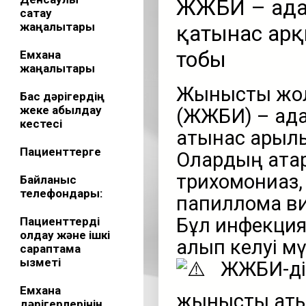
ЖЖБИ – ада
сақтау
жаңалықтары
қатынас арқ
тобы
Емхана
жаңалықтары
Жыныстық жо
Бас дәрігердің
жеке қабылдау
(ЖЖБИ) – ада
кестесі
қатынас арқыл
Пациенттерге
Олардың қата
трихомониаз,
Байланыс
телефондары:
папиллома ви
Бұл инфекциял
Пациенттерді
қолдау және ішкі
алып келуі мү
сараптама
қызметі
ЖЖБИ-дің
Емхана
жыныстық қат
дәрігерлерінің