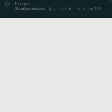
Қазақстан
Жамбыл облысы, Шу қаласы, Сатпаев көшесі, 155