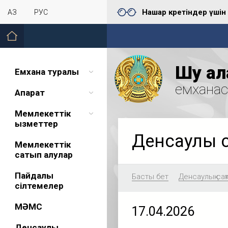
Нашар көретіндер үшін
ҚАЗ
РУС
Шу қал
Емхана туралы
емхана
Ақпарат
Мемлекеттік
қызметтер
Денсаулық 
Мемлекеттік
сатып алулар
Пайдалы
Басты бет
Денсаулық сақ
сілтемелер
МӘМС
17.04.2026
Денсаулық