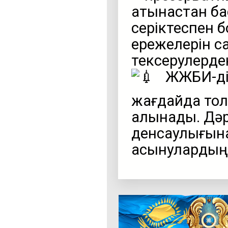
қатынастан ба
серіктеспен б
ережелерін с
тексерулерден
ЖЖБИ-дің
жағдайда тол
алынады. Дәрі
денсаулығына 
асқынулардың