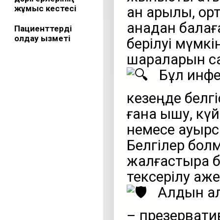
жұмыс кестесі
қан арқылы, ор
анадан балағ
Пациенттерді
қолдау қызметі
берілуі мүмкін
шараларын са
Бұл инфе
кезеңде белгі
ғана қышу, кү
немесе ауырсы
Белгілер бол
жалғастыра б
тексерілу қаже
Алдын ал
– презерватив