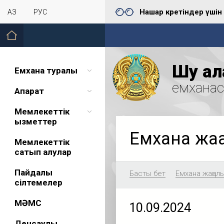
Нашар көретіндер үшін
ҚАЗ
РУС
Шу қал
Емхана туралы
емхана
Ақпарат
Мемлекеттік
қызметтер
Емхана жа
Мемлекеттік
сатып алулар
Пайдалы
Басты бет
Емхана жаңал
сілтемелер
МӘМС
10.09.2024
Денсаулық