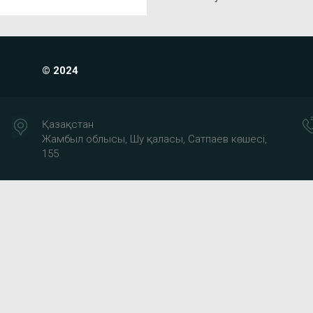
© 2024
Қазақстан
Жамбыл облысы, Шу қаласы, Сатпаев көшесі,
155