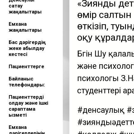
«Зиянды әдет
сақтау
жаңалықтары
өмір салтын
өткізіп, туы
Емхана
жаңалықтары
оқу құралда
Бас дәрігердің
жеке қабылдау
Бүгін Шу қала
кестесі
және психолог
Пациенттерге
психологы З.Н
Байланыс
телефондары:
студенттері а
Пациенттерді
қолдау және ішкі
#денсаулық #
сараптама
қызметі
#зияндыәдетт
Емхана
дәрігерлерінің