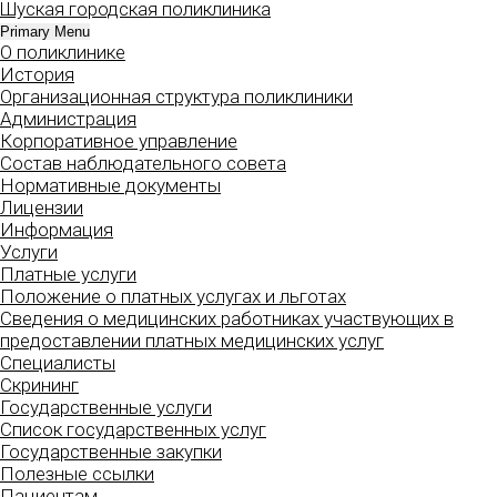
Шуская городская поликлиника
Skip
to
Primary Menu
О поликлинике
content
История
Организационная структура поликлиники
Администрация
Корпоративное управление
Состав наблюдательного совета
Нормативные документы
Лицензии
Информация
Услуги
Платные услуги
Положение о платных услугах и льготах
Сведения о медицинских работниках участвующих в
предоставлении платных медицинских услуг
Специалисты
Скрининг
Государственные услуги
Список государственных услуг
Государственные закупки
Полезные ссылки
Пациентам