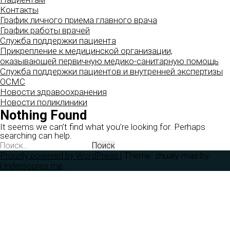
Контакты
График личного приема главного врача
График работы врачей
Служба поддержки пациента
Прикрепление к медицинской организации,
оказывающей первичную медико-санитарную помощь
Служба поддержки пациентов и внутренней экспертизы
ОСМС
Новости здравоохранения
Новости поликлиники
Nothing Found
It seems we can’t find what you’re looking for. Perhaps
searching can help.
Найти:
Proudly powered by WordPress
|
Theme: zhualy-mas by
Underscores.me
.