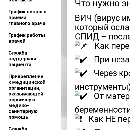
Что нужно з
График личного
ВИЧ (вирус и
приема
главного врача
который осла
СПИД – после
График работы
врачей
Как пере
Служба
При неза
поддержки
пациента
Через кр
Прикрепление
к медицинской
инструменты
организации,
оказывающей
От матер
первичную
медико-
беременности
санитарную
помощь
Как НЕ пе
Служба