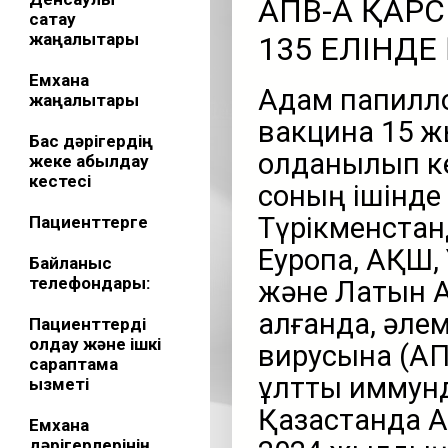
АПВ-ҒА ҚА
сақтау
жаңалықтары
135 ЕЛІНД
Емхана
Адам папилло
жаңалықтары
вакцина 15 ж
Бас дәрігердің
қолданылып ке
жеке қабылдау
кестесі
соның ішінде
Түрікменстан
Пациенттерге
Еуропа, АҚШ,
Байланыс
телефондары:
және Латын А
алғанда, әле
Пациенттерді
қолдау және ішкі
вирусына (АП
сараптама
ұлттық иммун
қызметі
Қазақстанда А
Емхана
дәрігерлерінің