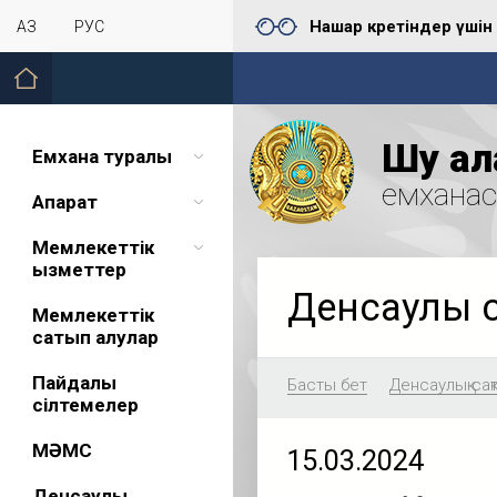
Нашар көретіндер үшін
ҚАЗ
РУС
Шу қал
Емхана туралы
емхана
Ақпарат
Мемлекеттік
қызметтер
Денсаулық 
Мемлекеттік
сатып алулар
Пайдалы
Басты бет
Денсаулық сақ
сілтемелер
МӘМС
15.03.2024
Денсаулық