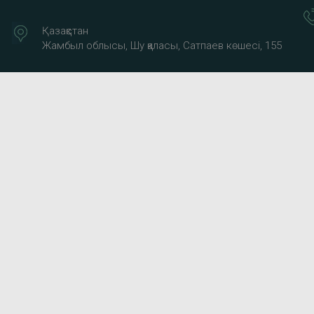
Қазақстан
Жамбыл облысы, Шу қаласы, Сатпаев көшесі, 155