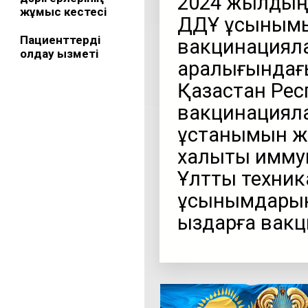
2024 жылдың 
жұмыс кестесі
ДДҰ ұсынымын
Пациенттерді
вакцинациялау
қолдау қызметі
аралығындағы
Қазақстан Ре
вакцинацияла
ұстанымын жә
халықты имму
Ұлттық техни
ұсынымдарын
қыздарға вак