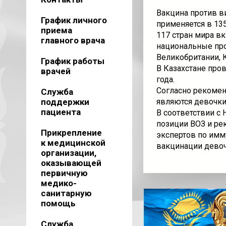
Вакцина против в
График личного
применяется в 135
приема
117 стран мира в
главного врача
национальные пр
Великобритании, 
График работы
В Казахстане про
врачей
года.
Согласно рекомен
Служба
поддержки
являются девочки 
пациента
В соответствии с
позиции ВОЗ и ре
Прикрепление
экспертов по имм
к медицинской
вакцинации девочк
организации,
оказывающей
первичную
медико-
санитарную
помощь
Служба