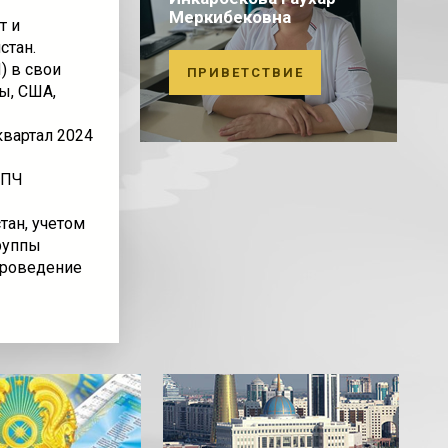
Меркибековна
т и
стан.
) в свои
ПРИВЕТСТВИЕ
ы, США,
квартал 2024
ВПЧ
тан, учетом
руппы
проведение