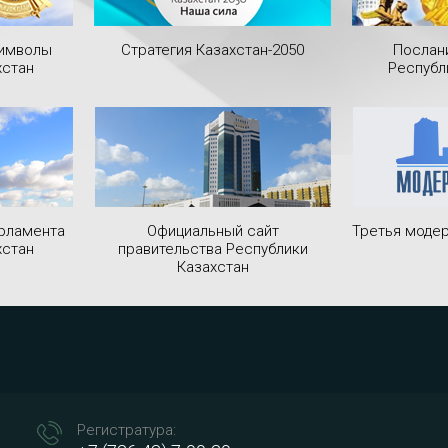
символы
Стратегия Казахстан-2050
Послан
хстан
Республ
рламента
Официальный сайт
Третья модер
хстан
правительства Республики
Казахстан
Регистратура: