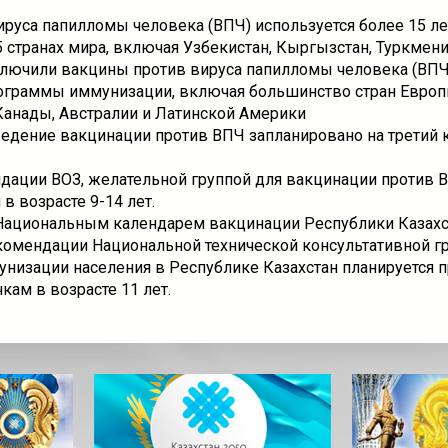
ируса папилломы человека (ВПЧ) используется более 15 ле
 странах мира, включая Узбекистан, Кыргызстан, Туркмени
ключили вакцины против вируса папилломы человека (ВПЧ
ограммы иммунизации, включая большинство стран Европ
Канады, Австралии и Латинской Америки
ведение вакцинации против ВПЧ запланировано на третий 
дации ВОЗ, желательной группой для вакцинации против 
в возрасте 9-14 лет.
 Национальным календарем вакцинации Республики Казахс
комендации Национальной технической консультативной г
унизации населения в Республике Казахстан планируется 
ам в возрасте 11 лет.