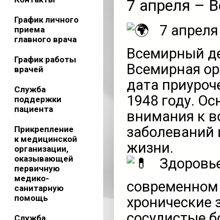
7 апреля – 
График личного
7 апреля
приема
главного врача
Всемирный де
График работы
Всемирная ор
врачей
дата приуроч
Служба
1948 году. О
поддержки
пациента
внимания к в
заболеваний 
Прикрепление
к медицинской
жизни.
организации,
оказывающей
Здоровье
первичную
медико-
современном
санитарную
помощь
хронические 
сосудистые б
Служба