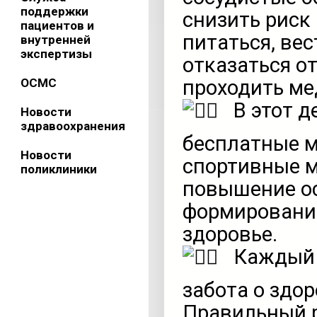
поддержки
снизить риск
пациентов и
питаться, ве
внутренней
экспертизы
отказаться о
ОСМС
проходить ме
В этот д
Новости
здравоохранения
бесплатные 
Новости
спортивные м
поликлиники
повышение о
формирование
здоровье.
Каждый 
забота о здор
Правильный р