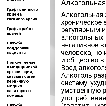
Алкогольная
График личного
Алкогольная 
приема
главного врача
хроническое 
регулярным 
График работы
врачей
алкогольных 
Служба
негативное в
поддержки
человека, но 
пациента
и общество в
Прикрепление
Вред алкогол
к медицинской
организации,
Алкоголь раз
оказывающей
первичную
систему, уху
медико-
умственную р
санитарную
помощь
употребление
(гепатит, ци
Служба