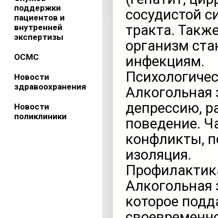
поддержки
сосудистой с
пациентов и
тракта. Также
внутренней
экспертизы
организм ста
ОСМС
инфекциям.
Психологичес
Новости
здравоохранения
Алкогольная
депрессию, р
Новости
поликлиники
поведение. Ч
конфликты, п
изоляция.
Профилактика
Алкогольная 
которое подд
своевременно