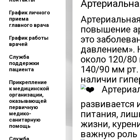
Артериальна
График личного
Артериальная
приема
главного врача
повышение ар
это заболев
График работы
врачей
давлением». 
Служба
около 120/80 
поддержки
140/90 мм рт.
пациента
наличии гипе
Прикрепление
Артериал
к медицинской
организации,
оказывающей
развивается 
первичную
питания, лиш
медико-
санитарную
жизни, курен
помощь
важную роль 
Служба