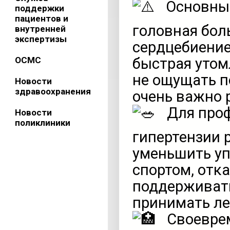
Основны
поддержки
пациентов и
головная бол
внутренней
экспертизы
сердцебиение,
ОСМС
быстрая утом
не ощущать п
Новости
здравоохранения
очень важно 
Для проф
Новости
поликлиники
гипертензии 
уменьшить уп
спортом, отк
поддерживать
принимать ле
Своеврем