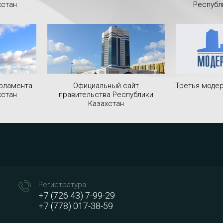
хстан
Республ
рламента
Официальный сайт
Третья модер
хстан
правительства Республики
Казахстан
Регистратура:
+7 (726 43) 7-99-29
+7 (778) 017-38-59