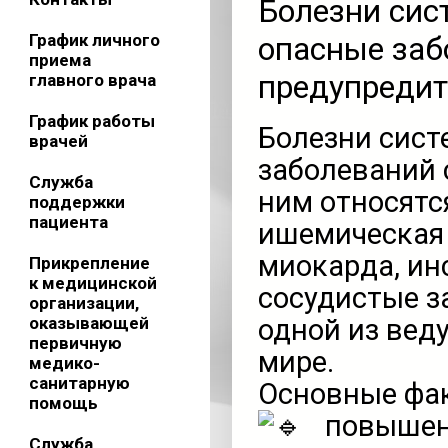
Болезни сис
График личного
опасные заб
приема
предупредит
главного врача
График работы
Болезни сист
врачей
заболеваний 
Служба
ним относятс
поддержки
пациента
ишемическая 
миокарда, инс
Прикрепление
к медицинской
сосудистые з
организации,
оказывающей
одной из вед
первичную
мире.
медико-
санитарную
Основные фак
помощь
повышенн
Служба