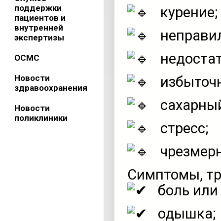
поддержки
курение;
пациентов и
внутренней
неправил
экспертизы
недостат
ОСМС
Новости
избыточн
здравоохранения
сахарный
Новости
поликлиники
стресс;
чрезмерн
Симптомы, т
боль или 
одышка;