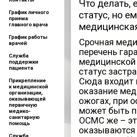
Что делать, 
График личного
статус, но е
приема
медицинска
главного врача
График работы
Срочная меди
врачей
перечень гар
Служба
медицинской 
поддержки
пациента
статус застр
Сюда входит 
Прикрепление
к медицинской
оказание мед
организации,
оказывающей
ожогах, при о
первичную
может быть п
медико-
санитарную
ОСМС же – эт
помощь
оказываются 
Служба