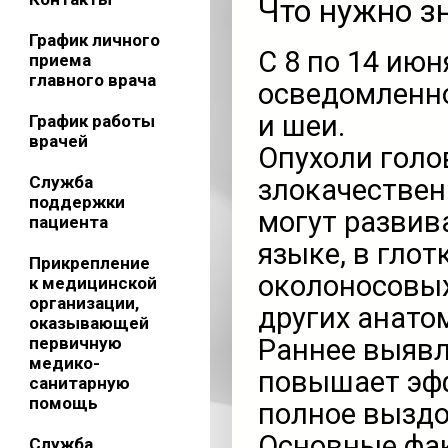
Что нужно з
График личного
С 8 по 14 ию
приема
главного врача
осведомленно
и шеи.
График работы
врачей
Опухоли голо
Служба
злокачествен
поддержки
могут развива
пациента
языке, в глот
Прикрепление
околоносовых
к медицинской
организации,
других анато
оказывающей
первичную
Раннее выявл
медико-
повышает эфф
санитарную
помощь
полное выздо
Основные фа
Служба