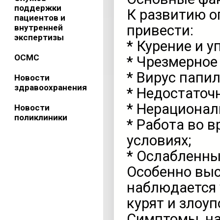
поддержки
К развитию о
пациентов и
привести:
внутренней
экспертизы
* Курение и 
ОСМС
* Чрезмерное
* Вирус папи
Новости
здравоохранения
* Недостаточн
* Нерационал
Новости
поликлиники
* Работа во 
условиях;
* Ослабленны
Особенно выс
наблюдается 
курят и злоу
Симптомы, на