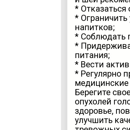
* Отказаться 
* Ограничить
напитков;
* Соблюдать г
* Придержива
питания;
* Вести акти
* Регулярно 
медицинские
Берегите сво
опухолей гол
здоровье, по
улучшить кач
тревожных с