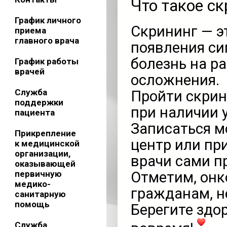
Что такое с
График личного
Скрининг — э
приема
главного врача
появления си
болезнь на р
График работы
врачей
осложнения.
Служба
Пройти скрин
поддержки
при наличии 
пациента
Записаться мо
Прикрепление
центр или пр
к медицинской
организации,
врачи сами п
оказывающей
первичную
Отметим, онк
медико-
гражданам, н
санитарную
помощь
Берегите здо
Служба