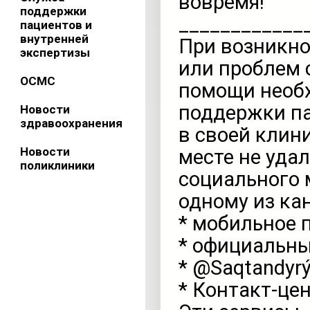
вовремя!
поддержки
____________
пациентов и
внутренней
При возникн
экспертизы
или проблем 
ОСМС
помощи необх
поддержки па
Новости
здравоохранения
в своей клин
Новости
месте не уда
поликлиники
социального 
одному из ка
* мобильное 
* официальн
* @Saqtandyrý
* Контакт-це