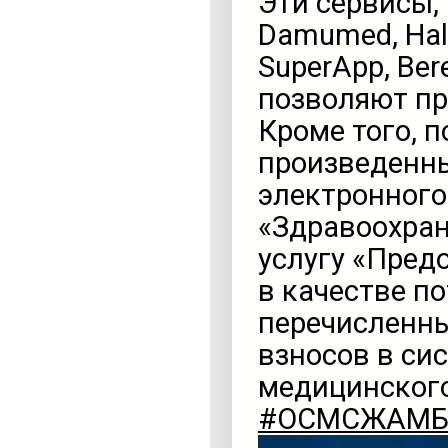
Эти сервисы,
Damumed, Hal
SuperApp, Ber
позволяют пр
Кроме того, 
произведенны
электронного
«Здравоохран
услугу «Пред
в качестве п
перечисленны
взносов в си
медицинского
#ОСМСЖАМ