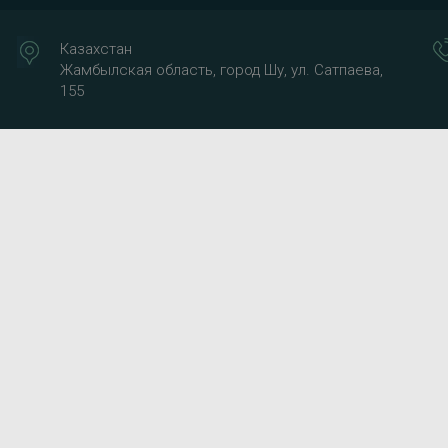
Казахстан
Жамбылская область, город Шу, ул. Сатпаева,
155