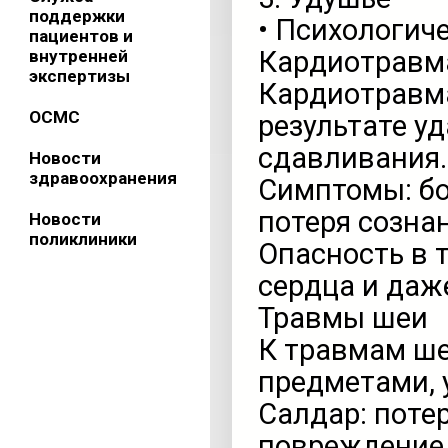
поддержки
• Психологиче
пациентов и
Кардиотравм
внутренней
экспертизы
Кардиотравма
ОСМС
результате уд
сдавливания.
Новости
здравоохранения
Симптомы: бо
потеря созна
Новости
поликлиники
Опасность в 
сердца и даж
Травмы шеи
К травмам ше
предметами, 
Салдар: поте
повреждение 