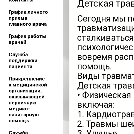
Детская тра
График личного
Сегодня мы п
приема
главного врача
травматизаци
сталкиваться 
График работы
врачей
психологичес
Служба
вовремя расп
поддержки
помощь.
пациента
Виды травма
Прикрепление
Детская трав
к медицинской
организации,
• Физическая 
оказывающей
первичную
включая:
медико-
1. Кардиотр
санитарную
помощь
2. Травмы ше
3. Удушье
Служба