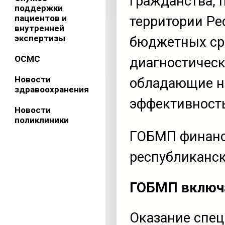
гражданства,
поддержки
пациентов и
территории Ре
внутренней
экспертизы
бюджетных сре
ОСМС
диагностическ
Новости
обладающие н
здравоохранения
эффективность
Новости
поликлиники
ГОБМП финанс
республиканск
ГОБМП включ
Оказание спе