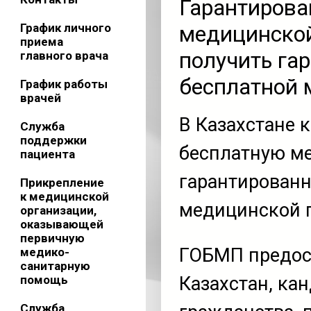
Гарантирова
График личного
медицинской
приема
получить га
главного врача
бесплатной
График работы
врачей
В Казахстане 
Служба
поддержки
бесплатную м
пациента
гарантирован
Прикрепление
к медицинской
медицинской 
организации,
оказывающей
первичную
ГОБМП предос
медико-
санитарную
помощь
Казахстан, ка
Служба