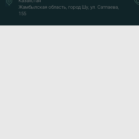
Казахстан
Жамбылская область, город Шу, ул. Сатпаева,
155