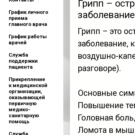
Грипп – ост
График личного
заболевание
приема
главного врача
Грипп – это о
График работы
заболевание, 
врачей
воздушно-капе
Служба
поддержки
разговоре).
пациента
Прикрепление
к медицинской
организации,
Основные сим
оказывающей
первичную
Повышение те
медико-
санитарную
Головная боль
помощь
Ломота в мышц
Служба