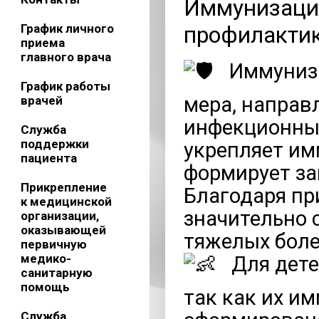
Иммунизаци
График личного
профилактик
приема
главного врача
Иммуниза
График работы
мера, направ
врачей
инфекционных
Служба
поддержки
укрепляет им
пациента
формирует за
Прикрепление
Благодаря пр
к медицинской
значительно 
организации,
оказывающей
тяжелых боле
первичную
медико-
Для дете
санитарную
помощь
так как их и
Служба