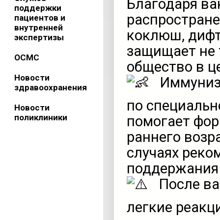
Благодаря ва
поддержки
распростране
пациентов и
внутренней
коклюш, дифт
экспертизы
защищает не 
ОСМС
общество в ц
Новости
Иммуниза
здравоохранения
по специальн
Новости
поликлиники
помогает фор
раннего возр
случаях реко
поддержания
После ва
легкие реакц