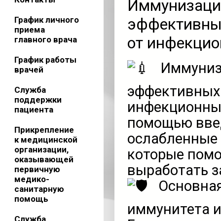
Иммунизация
График личного
эффективны
приема
от инфекцио
главного врача
График работы
Иммуниза
врачей
эффективных 
Служба
поддержки
инфекционных
пациента
помощью введ
Прикрепление
ослабленные 
к медицинской
организации,
которые пом
оказывающей
выработать з
первичную
медико-
Основная
санитарную
помощь
иммунитета и
Служба