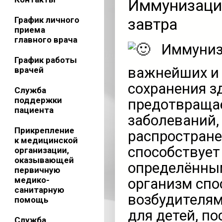
Иммунизация
График личного
завтра
приема
главного врача
Иммуниза
График работы
важнейших и
врачей
сохранения з
Служба
поддержки
предотвраща
пациента
заболеваний, 
Прикрепление
распростране
к медицинской
способствуе
организации,
оказывающей
определённым
первичную
медико-
организм спо
санитарную
возбудителям
помощь
для детей, п
Служба