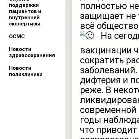
полностью н
поддержки
пациентов и
защищает не 
внутренней
экспертизы
всё общество
На сегод
ОСМС
вакцинации ч
Новости
здравоохранения
сократить ра
Новости
заболеваний. 
поликлиники
дифтерия и п
реже. В неко
ликвидирова
современной 
годы наблюда
что приводит