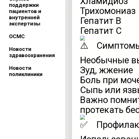
Хламидиоз
поддержки
Трихомониаз
пациентов и
внутренней
Гепатит B
экспертизы
Гепатит C
ОСМС
Симптомы
Новости
здравоохранения
Необычные в
Новости
Зуд, жжение
поликлиники
Боль при моч
Сыпь или яз
Важно помнит
протекать бе
Профилак