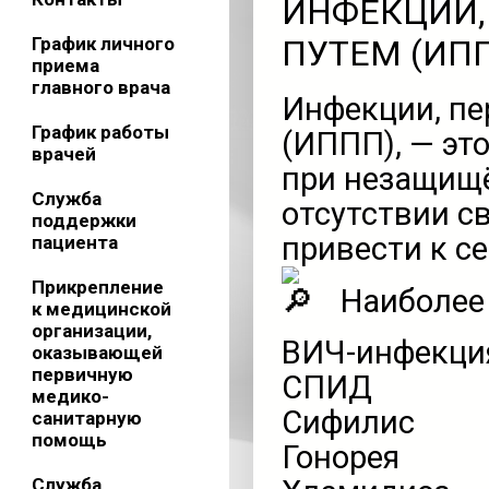
ИНФЕКЦИИ
График личного
ПУТЕМ (ИП
приема
главного врача
Инфекции, п
График работы
(ИППП), — эт
врачей
при незащищё
Служба
отсутствии с
поддержки
привести к с
пациента
Прикрепление
Наиболее
к медицинской
организации,
ВИЧ-инфекци
оказывающей
первичную
СПИД
медико-
Сифилис
санитарную
помощь
Гонорея
Служба