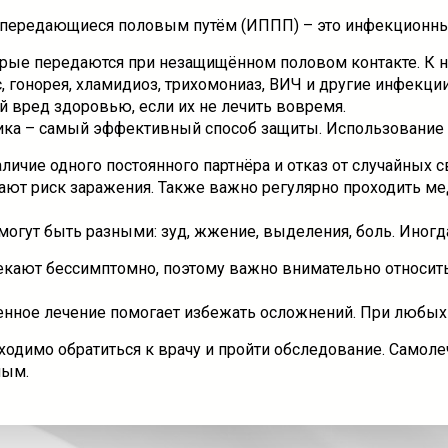
передающиеся половым путём (ИППП) – это инфекционн
орые передаются при незащищённом половом контакте. К 
, гонорея, хламидиоз, трихомониаз, ВИЧ и другие инфекции
й вред здоровью, если их не лечить вовремя.
ка – самый эффективный способ защиты. Использование
личие одного постоянного партнёра и отказ от случайных с
ают риск заражения. Также важно регулярно проходить м
гут быть разными: зуд, жжение, выделения, боль. Иногд
екают бессимптомно, поэтому важно внимательно относит
нное лечение помогает избежать осложнений. При любых
ходимо обратиться к врачу и пройти обследование. Самол
ным.