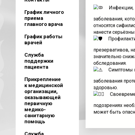
Инфекции, 
График личного
приема
заболевания, кот
главного врача
относятся сифилис
нанести серьёзны
График работы
Профилакти
врачей
презервативов, на
Служба
значительно сниж
поддержки
обследования.
пациента
Симптомы мо
Прикрепление
заболевания прот
к медицинской
здоровью.
организации,
Своевреме
оказывающей
первичную
подозрениях необ
медико-
может быть опас
санитарную
помощь
Служба