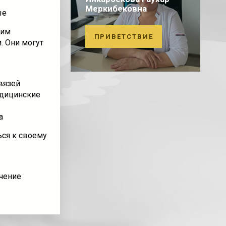
Меркибековна
ые
ним
ПРИВЕТСТВИЕ
. Они могут
вязей
едицинские
а
ься к своему
ечение