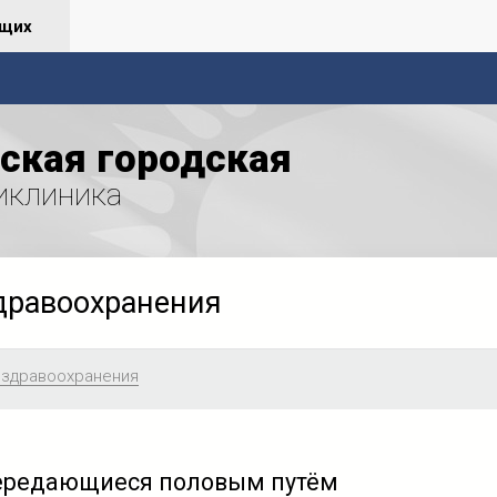
ящих
ская городская
иклиника
дравоохранения
 здравоохранения
ередающиеся половым путём