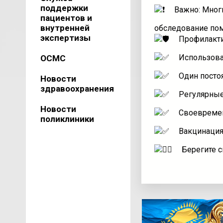
поддержки
Важно: Многи
пациентов и
внутренней
обследование пом
экспертизы
Профилакти
Использова
ОСМС
Один посто
Новости
здравоохранения
Регулярны
Новости
Своевремен
поликлиники
Вакцинация
Берегите с