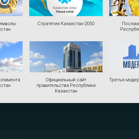
символы
Стратегия Казахстан-2050
Послан
хстан
Республ
рламента
Официальный сайт
Третья модер
хстан
правительства Республики
Казахстан