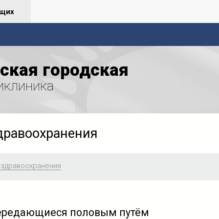
ящих
ская городская
иклиника
дравоохранения
 здравоохранения
ередающиеся половым путём