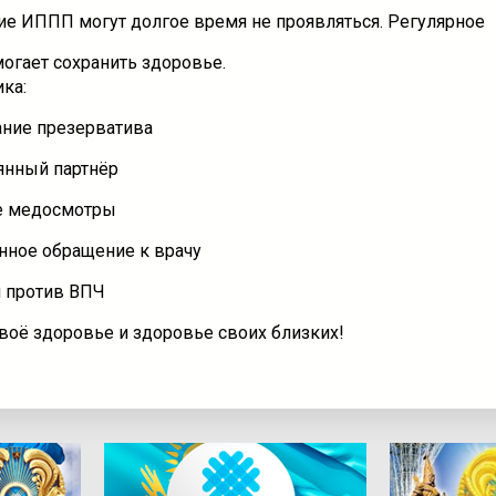
е ИППП могут долгое время не проявляться. Регулярное
огает сохранить здоровье.
ка:
ние презерватива
янный партнёр
е медосмотры
ное обращение к врачу
 против ВПЧ
воё здоровье и здоровье своих близких!