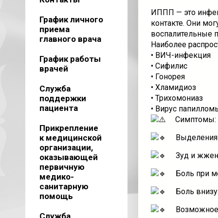
ИППП — это инфе
График личного
контакте. Они мо
приема
воспалительные 
главного врача
Наиболее распрос
• ВИЧ-инфекция
График работы
• Сифилис
врачей
• Гонорея
• Хламидиоз
Служба
поддержки
• Трихомониаз
пациента
• Вирус папиллом
Симптомы:
Прикрепление
к медицинской
Выделения
организации,
Зуд и жже
оказывающей
первичную
Боль при м
медико-
санитарную
Боль внизу
помощь
Возможное 
Служба