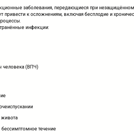
кционные заболевания, передающиеся при незащищённом
гут привести к осложнениям, включая бесплодие и хрониче
процессы.
транённые инфекции:
ы человека (ВПЧ)
ние
очеиспускании
 живота
бессимптомное течение