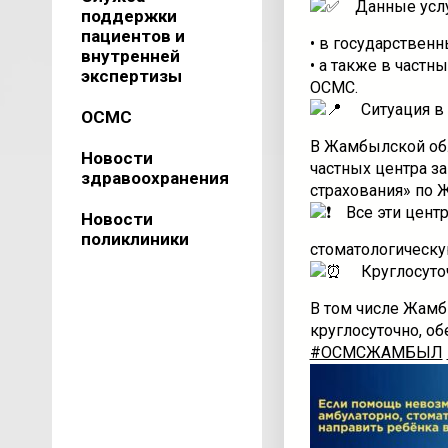
Данные усл
поддержки
пациентов и
• в государствен
внутренней
• а также в частн
экспертизы
ОСМС.
Ситуация в
ОСМС
В Жамбылской обл
Новости
частных центра з
здравоохранения
страхования» по 
Все эти цент
Новости
поликлиники
стоматологическ
Круглосуто
В том числе Жамб
круглосуточно, о
#ОСМСЖАМБЫЛ