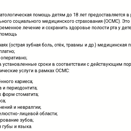
матологическая помощь детям до 18 лет предоставляется в
ьного социального медицинского страхования (ОСМС). Это
еменное лечение и сохранить здоровье полости рта у дете
 помощь
аях (острая зубная боль, отёк, травмы и др.) медицинская 
платно;
 оперативно;
 в установленные сроки в соответствии с действующим по
ические услуги в рамках ОСМС:
нного кариеса;
а и периодонтита;
х форм стоматита;
са;
чений и невралгии;
челюстно-лицевой области;
рование зубов;
и губы и языка.