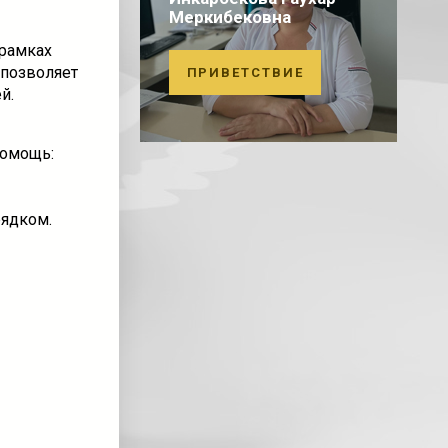
Меркибековна
 рамках
 позволяет
ПРИВЕТСТВИЕ
й.
помощь:
рядком.