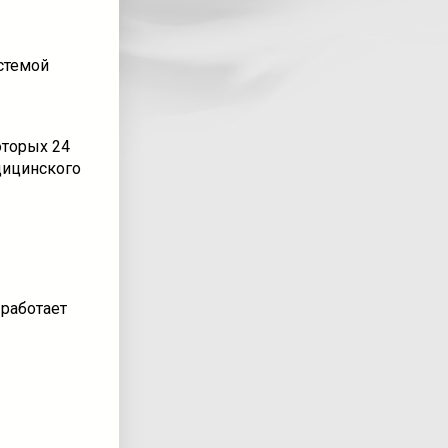
стемой
оторых 24
дицинского
 работает