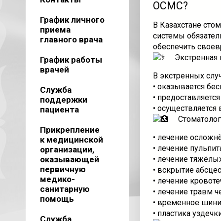
ОСМС?
График личного
В Казахстане сто
приема
системы обязател
главного врача
обеспечить своевр
Экстренная
График работы
врачей
В экстренных случ
• оказывается бес
Служба
• предоставляется
поддержки
• осуществляется
пациента
Стоматолог
Прикрепление
• лечение осложнё
к медицинской
• лечение пульпит
организации,
оказывающей
• лечение тяжёлы
первичную
• вскрытие абсцес
медико-
• лечение кровоте
санитарную
• лечение травм 
помощь
• временное шини
• пластика уздечк
Служба