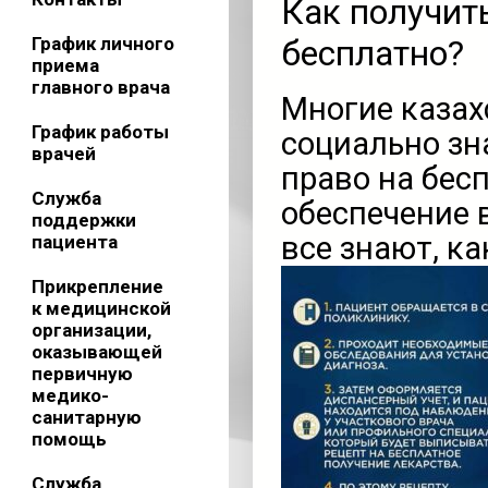
Как получит
График личного
бесплатно?
приема
главного врача
Многие казах
График работы
социально з
врачей
право на бес
Служба
обеспечение 
поддержки
все знают, ка
пациента
Прикрепление
к медицинской
организации,
оказывающей
первичную
медико-
санитарную
помощь
Служба