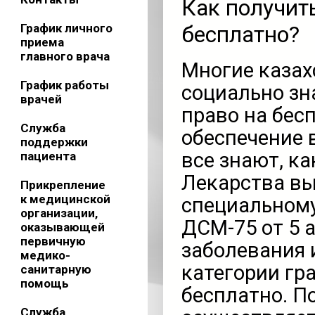
Как получит
График личного
бесплатно?
приема
главного врача
Многие казах
График работы
социально з
врачей
право на бес
Служба
обеспечение 
поддержки
все знают, ка
пациента
Лекарства вы
Прикрепление
к медицинской
специальному
организации,
ДСМ-75 от 5 а
оказывающей
первичную
заболевания 
медико-
категории гр
санитарную
помощь
бесплатно. П
Служба