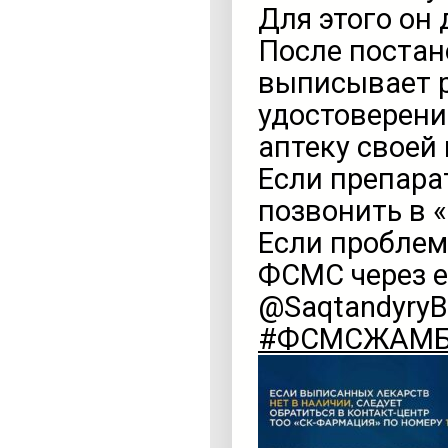
Для этого он
После постан
выписывает р
удостоверени
аптеку своей
Если препара
позвонить в 
Если проблем
ФСМС через eo
@SaqtandyryB
#ФСМСЖАМ