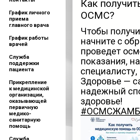
Как получит
График личного
ОСМС?
приема
главного врача
Чтобы получ
График работы
начните с об
врачей
проведет осм
Служба
показания, н
поддержки
специалисту,
пациента
Здоровье — с
Прикрепление
к медицинской
надежный спо
организации,
здоровье!
оказывающей
первичную
#ОСМСЖАМ
медико-
санитарную
помощь
Служба