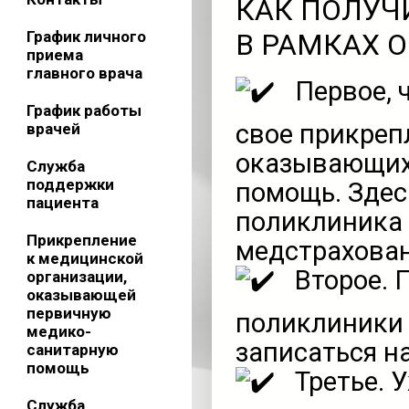
КАК ПОЛУ
График личного
В РАМКАХ 
приема
главного врача
Первое, 
График работы
свое прикреп
врачей
оказывающих
Служба
поддержки
помощь. Здес
пациента
поликлиника
Прикрепление
медстрахован
к медицинской
Второе. 
организации,
оказывающей
первичную
поликлиники 
медико-
записаться н
санитарную
помощь
Третье. 
Служба