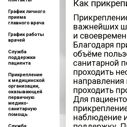
Как прикреп
График личного
Прикрепление
приема
главного врача
важнейших ша
и своевреме
График работы
врачей
Благодаря пр
Служба
объёме польз
поддержки
санитарной п
пациента
проходить не
Прикрепление
направления 
к медицинской
организации,
проходить пр
оказывающей
первичную
Для пациенто
медико-
прикрепление
санитарную
помощь
наблюдение 
поддержку. П
Служба