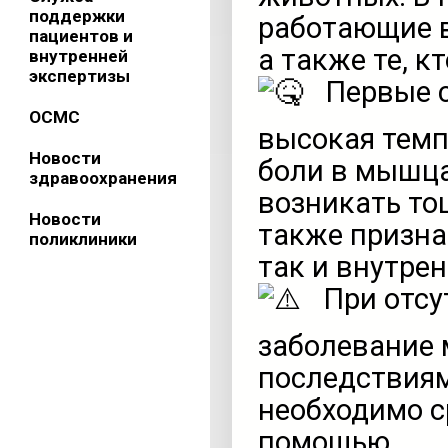
поддержки
работающие в
пациентов и
а также те, к
внутренней
экспертизы
Первые с
ОСМС
высокая темпе
Новости
боли в мышца
здравоохранения
возникать тош
Новости
также призна
поликлиники
так и внутрен
При отсу
заболевание 
последствиям
необходимо с
помощью.