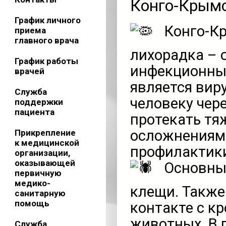
Конго-Крымс
График личного
Конго-Кр
приема
главного врача
лихорадка – 
График работы
инфекционных
врачей
является вир
Служба
человеку чер
поддержки
пациента
протекать тя
осложнениям,
Прикрепление
к медицинской
профилактик
организации,
оказывающей
Основны
первичную
медико-
клещи. Также
санитарную
помощь
контакте с к
животных. В 
Служба