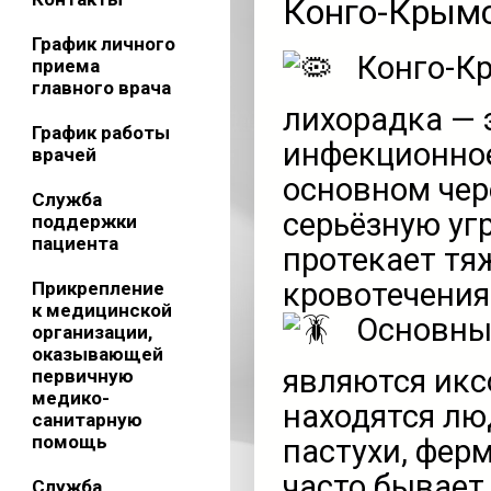
Конго-Крымс
График личного
Конго-Кр
приема
главного врача
лихорадка — 
График работы
инфекционное
врачей
основном чер
Служба
серьёзную уг
поддержки
пациента
протекает тя
кровотечения
Прикрепление
к медицинской
Основны
организации,
оказывающей
являются икс
первичную
медико-
находятся лю
санитарную
помощь
пастухи, ферм
часто бывает
Служба