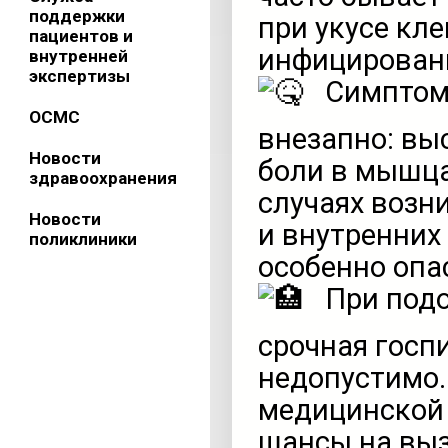
поддержки
при укусе кл
пациентов и
инфицирован
внутренней
экспертизы
Симптом
ОСМС
внезапно: вы
Новости
боли в мышца
здравоохранения
случаях возн
Новости
и внутренних 
поликлиники
особенно опа
При подо
срочная госп
недопустимо.
медицинской
шансы на вы